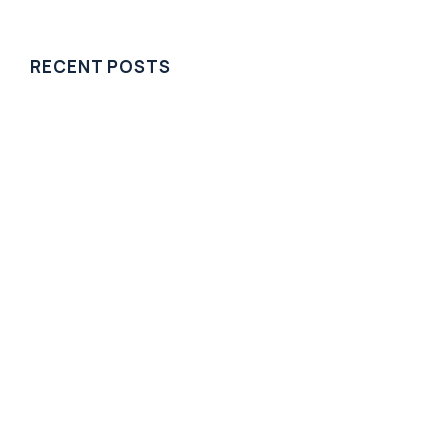
RECENT POSTS
Bonjour tout le monde !
Non classé
28 juillet 2023
Pellentesque habitant morbi tristique of 2023
Science
25 janvier 2023
The art of dolor amet placerat
Science
23 janvier 2023