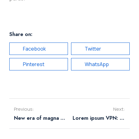
Share on:
Facebook
Twitter
Pinterest
WhatsApp
Previous:
Next:
New era of magna sapien ristique senectus dolor
Lorem ipsum VPN: dolor nulla & amet glavrida morbi