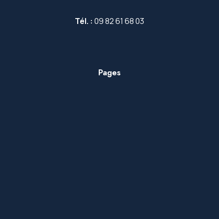
Tél. :
09 82 61 68 03
Pages